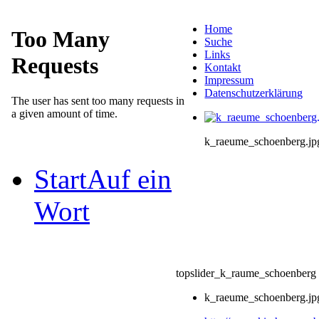
Home
Suche
Links
Kontakt
Impressum
Datenschutzerklärung
k_raeume_schoenberg.jp
Start
Auf ein
Wort
topslider_k_raume_schoenberg
k_raeume_schoenberg.jp