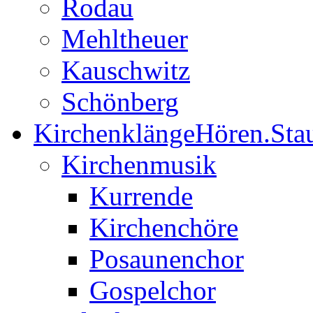
Rodau
Mehltheuer
Kauschwitz
Schönberg
Kirchenklänge
Hören.Sta
Kirchenmusik
Kurrende
Kirchenchöre
Posaunenchor
Gospelchor