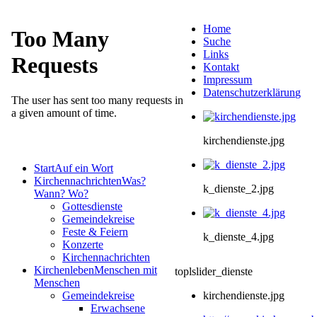
Home
Suche
Links
Kontakt
Impressum
Datenschutzerklärung
kirchendienste.jpg
Start
Auf ein Wort
Kirchennachrichten
Was?
k_dienste_2.jpg
Wann? Wo?
Gottesdienste
Gemeindekreise
Feste & Feiern
k_dienste_4.jpg
Konzerte
Kirchennachrichten
Kirchenleben
Menschen mit
toplslider_dienste
Menschen
Gemeindekreise
kirchendienste.jpg
Erwachsene