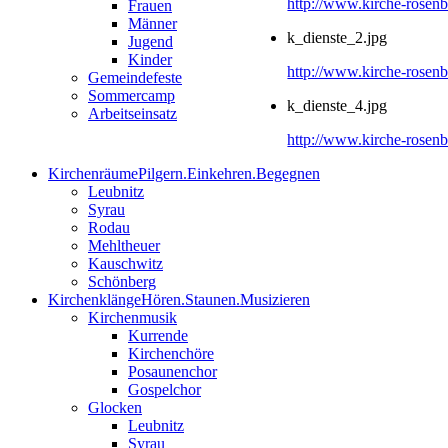
http://www.kirche-rosenba
Frauen
Männer
k_dienste_2.jpg
Jugend
Kinder
http://www.kirche-rosenb
Gemeindefeste
Sommercamp
k_dienste_4.jpg
Arbeitseinsatz
http://www.kirche-rosenb
Kirchenräume
Pilgern.Einkehren.Begegnen
Leubnitz
Syrau
Rodau
Mehltheuer
Kauschwitz
Schönberg
Kirchenklänge
Hören.Staunen.Musizieren
Kirchenmusik
Kurrende
Kirchenchöre
Posaunenchor
Gospelchor
Glocken
Leubnitz
Syrau