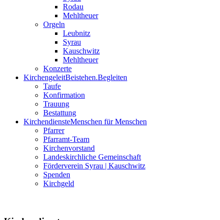
Rodau
Mehltheuer
Orgeln
Leubnitz
Syrau
Kauschwitz
Mehltheuer
Konzerte
Kirchengeleit
Beistehen.Begleiten
Taufe
Konfirmation
Trauung
Bestattung
Kirchendienste
Menschen für Menschen
Pfarrer
Pfarramt-Team
Kirchenvorstand
Landeskirchliche Gemeinschaft
Förderverein Syrau | Kauschwitz
Spenden
Kirchgeld